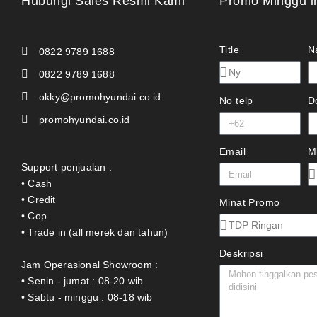
Hubungi Sales Resmi Kami
Promo Minggu i
Title
N
0822 9789 1688
0822 9789 1688
okky@promohyundai.co.id
No telp
D
promohyundai.co.id
Email
M
Support penjualan :
• Cash
• Credit
Minat Promo
• Cop
• Trade in (all merek dan tahun)
Deskripsi
Jam Operasional Showroom :
• Senin - jumat : 08-20 wib
• Sabtu - minggu : 08-18 wib