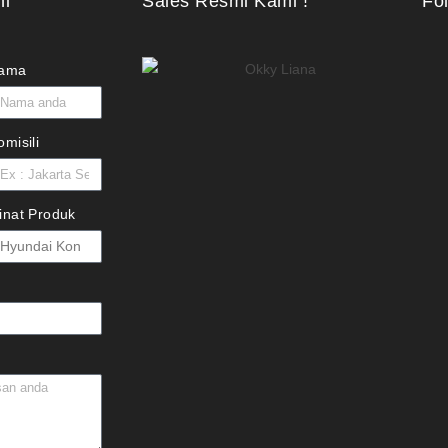
ni
Sales Resmi Kami !
Fo
ama
omisili
inat Produk