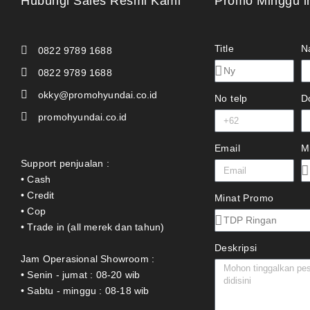
Hubungi Sales Resmi Kami
Promo Minggu i
Title
N
0822 9789 1688
0822 9789 1688
okky@promohyundai.co.id
No telp
D
promohyundai.co.id
Email
M
Support penjualan :
• Cash
• Credit
Minat Promo
• Cop
• Trade in (all merek dan tahun)
Deskripsi
Jam Operasional Showroom :
• Senin - jumat : 08-20 wib
• Sabtu - minggu : 08-18 wib