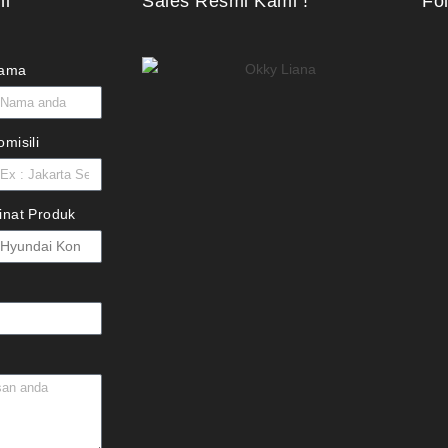
ni
Sales Resmi Kami !
Fo
ama
omisili
inat Produk